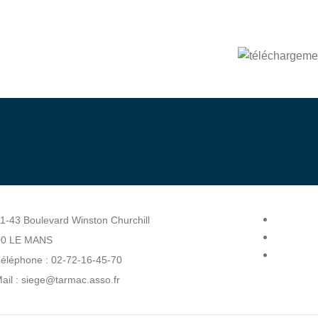
bénévole
enez
1-43 Boulevard Winston Churchill
00 LE MANS
éléphone : 02-72-16-45-70
ail : siege@tarmac.asso.fr