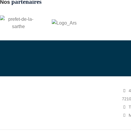
partenaires
Nos
Dev
4
721
T
M