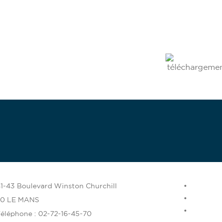
bénévole
nez
1-43 Boulevard Winston Churchill
00 LE MANS
éléphone : 02-72-16-45-70