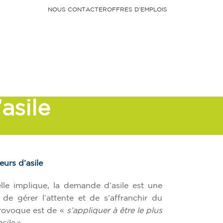
NOUS CONTACTER
OFFRES D’EMPLOIS
Faire un don
asile
urs d’asile
’elle implique, la demande d’asile est une
e gérer l’attente et de s’affranchir du
provoque est de «
s’appliquer à être le plus