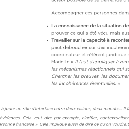
acteur possible de sa demande d’a
Accompagner ces personnes dans le
La connaissance de la situation de
prouver ce qui a été vécu mais auss
Travailler sur la capacité à raconte
peut déboucher sur des incohéren
coordinateur et référent juridique
Mariette «
Il faut s’appliquer à reme
les mécanismes réactionnels qui 
Chercher les preuves, les document
les incohérences éventuelles. »
à jouer un rôle d’interface entre deux visions, deux mondes…
Il
vidences. Cela veut dire par exemple, clarifier, contextualise
personne française
». Cela implique aussi de dire ce qu’on voudrait