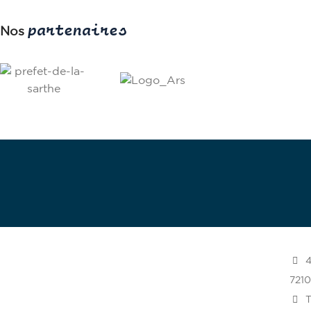
partenaires
Nos
Deve
4
721
T