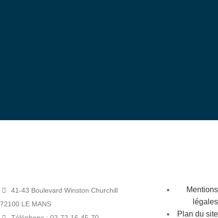
bénévole
Devenez
Mentions
41-43 Boulevard Winston Churchill
légales
72100 LE MANS
Plan du site
Téléphone : 02-72-16-45-70