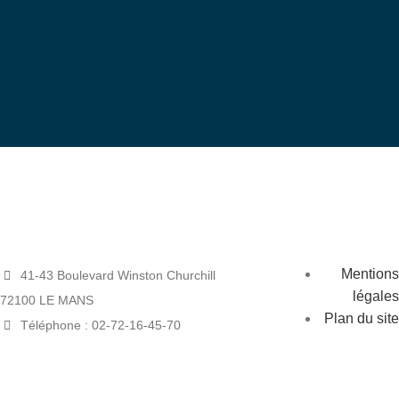
bénévole
Devenez
Mentions
41-43 Boulevard Winston Churchill
légales
72100 LE MANS
Plan du site
Téléphone : 02-72-16-45-70
Glossaire
Mail : siege@tarmac.asso.fr