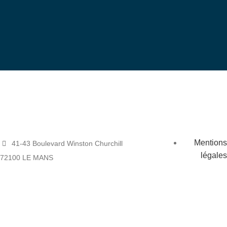
Mentions
41-43 Boulevard Winston Churchill
légales
72100 LE MANS
Plan du site
Téléphone : 02-72-16-45-70
Glossaire
Mail : siege@tarmac.asso.fr
TARMAC - Tous droits réservés
2020 Créé par
print-etic.fr
&
machin-