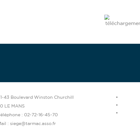
bénévole
enez
1-43 Boulevard Winston Churchill
00 LE MANS
éléphone : 02-72-16-45-70
ail : siege@tarmac.asso.fr