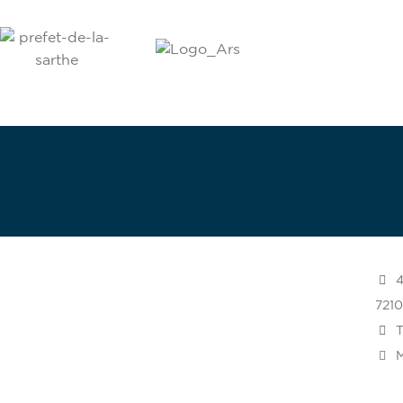
Dev
4
721
T
M