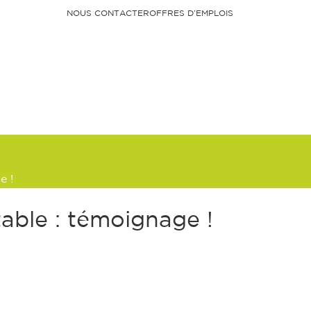
NOUS CONTACTER
OFFRES D’EMPLOIS
Faire un don
e !
able : témoignage !