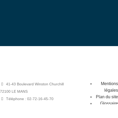
bénévole
Devenez
Mentions
41-43 Boulevard Winston Churchill
légales
72100 LE MANS
Plan du site
Téléphone : 02-72-16-45-70
Glossaire
Mail : siege@tarmac.asso.fr