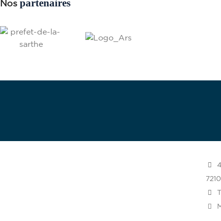
partenaires
Nos
Dev
4
721
T
M