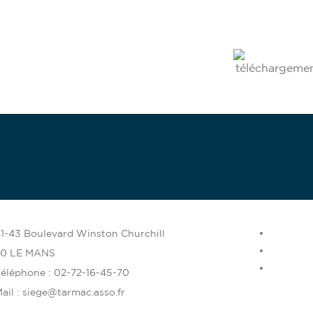
bénévole
enez
1-43 Boulevard Winston Churchill
00 LE MANS
éléphone : 02-72-16-45-70
ail : siege@tarmac.asso.fr