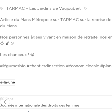
✨
[TARMAC – Les Jardins de Vaujoubert]
✨
Article du Mans Métropole sur TARMAC sur la reprise de 6
du Mans.
Nos personnes âgées vivant en maison de retraite, nos enf
🍅
🍆
🥔
Les chanceux !
😀
#légumesbio #chantierdinsertion #économielocale #plan
a-la-une
Suivant
Journée internationale des droits des femmes