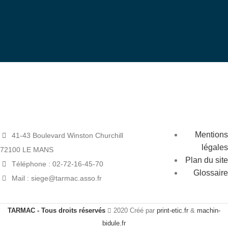
Mentions
41-43 Boulevard Winston Churchill
légales
72100 LE MANS
Plan du site
Téléphone : 02-72-16-45-70
Glossaire
Mail : siege@tarmac.asso.fr
TARMAC - Tous droits réservés
2020 Créé par
print-etic.fr
&
machin-
bidule.fr