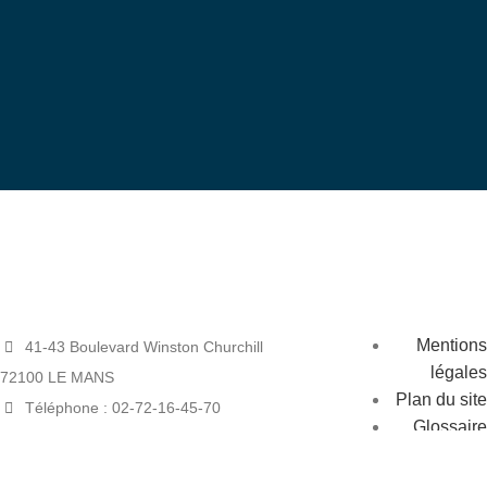
bénévole
Devenez
Mentions
41-43 Boulevard Winston Churchill
légales
72100 LE MANS
Plan du site
Téléphone : 02-72-16-45-70
Glossaire
Mail : siege@tarmac.asso.fr