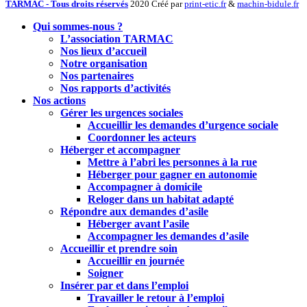
TARMAC - Tous droits réservés
2020 Créé par
print-etic.fr
&
machin-bidule.fr
Qui sommes-nous ?
L’association TARMAC
Nos lieux d’accueil
Notre organisation
Nos partenaires
Nos rapports d’activités
Nos actions
Gérer les urgences sociales
Accueillir les demandes d’urgence sociale
Coordonner les acteurs
Héberger et accompagner
Mettre à l’abri les personnes à la rue
Héberger pour gagner en autonomie
Accompagner à domicile
Reloger dans un habitat adapté
Répondre aux demandes d’asile
Héberger avant l’asile
Accompagner les demandes d’asile
Accueillir et prendre soin
Accueillir en journée
Soigner
Insérer par et dans l’emploi
Travailler le retour à l’emploi