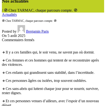
Nos actualités
/
🧭 Chez TARMAC, chaque parcours compte. 🧭
Actualités
🧭 Chez TARMAC, chaque parcours compte. 🧭
Posted by
Benjamin Paris
On 5 août 2025
sur
Commentaires fermés
🧭
Chez
🔹Il y a ces familles qui, le soir venu, ne savent pas où dormir.
TARMAC,
chaque
🔹Ces femmes et ces hommes qui tentent de se reconstruire après
parcours
des violences.
compte.
🧭
🔹Ces enfants qui grandissent sans stabilité, dans l’incertitude.
🔹Ces personnes âgées ou isolées, trop souvent oubliées.
🔹Ces sans-abris qui luttent chaque jour pour se nourrir, survivre,
rester dignes.
🔹Et ces personnes venues d’ailleurs, avec l’espoir d’un nouveau
départ.