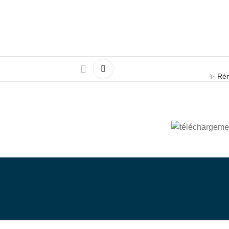
✨ Rén
bénévole
enez