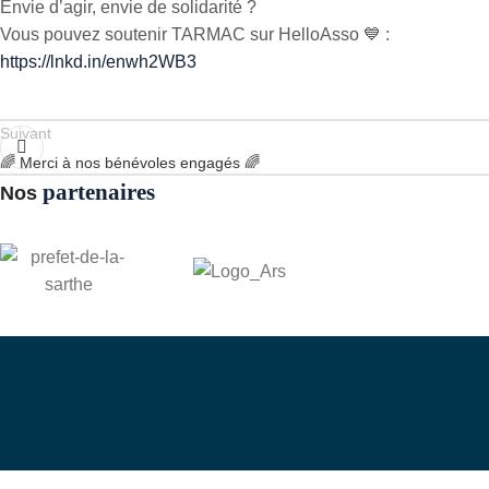
Envie d’agir, envie de solidarité ?
Vous pouvez soutenir TARMAC sur HelloAsso 💙 :
https://lnkd.in/enwh2WB3
Suivant
🌈 Merci à nos bénévoles engagés 🌈
partenaires
Nos
Dev