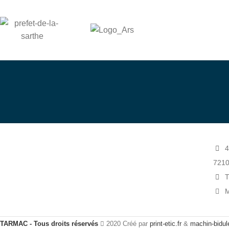
Dev
4
721
T
M
TARMAC - Tous droits réservés
2020 Créé par
print-etic.fr
&
machin-bidule