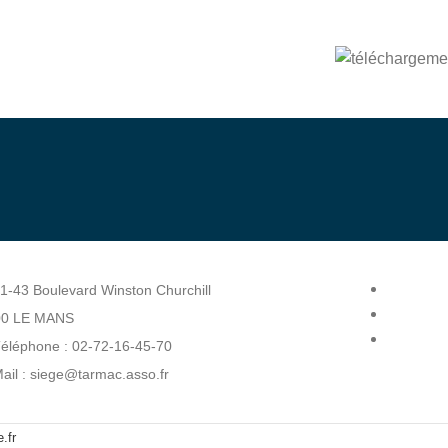
bénévole
enez
1-43 Boulevard Winston Churchill
00 LE MANS
éléphone : 02-72-16-45-70
ail : siege@tarmac.asso.fr
.fr